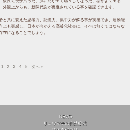
、仮性近視が治った、肌に艶が出て瑞々しくなった、垢がよく出る
、外観上からも、新陳代謝が促進されている事を確認できます。
齢と共に衰えた思考力、記憶力、集中力が蘇る事が実感でき、運動能
向上も実感し、日本が向かえる高齢化社会に、イペは無くてはならな
存在になることでしょう。
1
2
3
4
5
次へ »
NEWS
リュウマチの自然療法