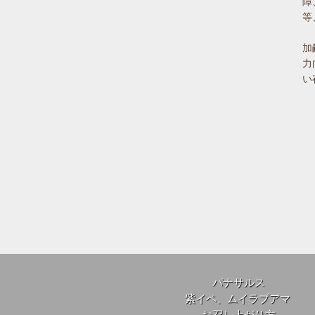
障
等
加
力
い
パナサルス
紫イペ、ムイラプアマ