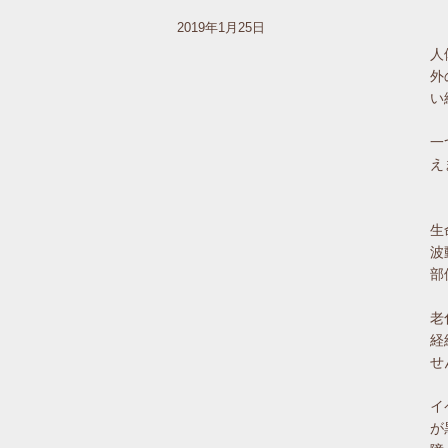
2019年1月25日
人
外
い
一
え
生
波
部
老
経
せ
イ
が