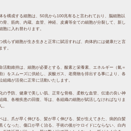
体を構成する細胞は、50兆から100兆有ると言われており、脳細胞以
の骨、筋肉、内蔵、血管、神経、皮膚等全ての細胞が分裂して、新し
細胞に入れ替わります。
つ残らず細胞が生き生きと正常に賦活すれば、肉体的には健康だと言
ます。
命活動維持は、細胞が必要とする、酸素と栄養素、エネルギー（氣＝
動）をスムーズに供給し、炭酸ガス、老廃物を排出する事により、各
位組織が活発に正常に活動いたします。
化の予防、健康で美しい肌、正常な骨格、柔軟な血管、伝達の良い神
組織、各種疾患の回復、等は、各組織の細胞が賦活しなければなりま
ん。
ペは、爪が早く伸びる、髪が早く伸びる、髪が生えてきた、病的白髪
黒くなった、傷口が早く治る、手術の後がケロイドにならない、白内