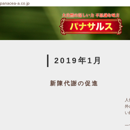
panacea-a.co.jp
2019年1月
新陳代謝の促進
人
外
い
一