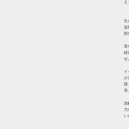
え
生
波
部
老
経
せ
イ
が
障
等
加
力
い