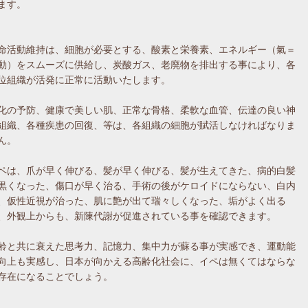
ます。
命活動維持は、細胞が必要とする、酸素と栄養素、エネルギー（氣＝
動）をスムーズに供給し、炭酸ガス、老廃物を排出する事により、各
位組織が活発に正常に活動いたします。
化の予防、健康で美しい肌、正常な骨格、柔軟な血管、伝達の良い神
組織、各種疾患の回復、等は、各組織の細胞が賦活しなければなりま
ん。
ペは、爪が早く伸びる、髪が早く伸びる、髪が生えてきた、病的白髪
黒くなった、傷口が早く治る、手術の後がケロイドにならない、白内
、仮性近視が治った、肌に艶が出て瑞々しくなった、垢がよく出る
、外観上からも、新陳代謝が促進されている事を確認できます。
齢と共に衰えた思考力、記憶力、集中力が蘇る事が実感でき、運動能
向上も実感し、日本が向かえる高齢化社会に、イペは無くてはならな
存在になることでしょう。