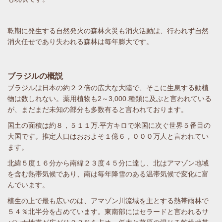
乾期に発生する自然発火の森林火災も消火活動は、行われず自然
消火任せであり失われる森林は毎年膨大です。
ブラジルの概説
ブラジルは日本の約２２倍の広大な大陸で、そこに生息する動植
物は数しれない。薬用植物も2～3,000.種類に及ぶと言われている
が、まだまだ未知の部分も多数有ると言われております。
国土の面積は約８，５１１万.平方キロで米国に次ぐ世界５番目の
大国です。推定人口はおおよそ１億６，０００万人と言われてい
ます。
北緯５度１６分から南緯２３度４５分に達し、北はアマゾン地域
を含む熱帯気候であり、南は毎年降雪のある温帯気候で変化に富
んでいます。
植生の上で最も広いのは、アマゾン川流域を主とする熱帯雨林で
５４％北半分を占めています。東南部にはセラードと言われるサ