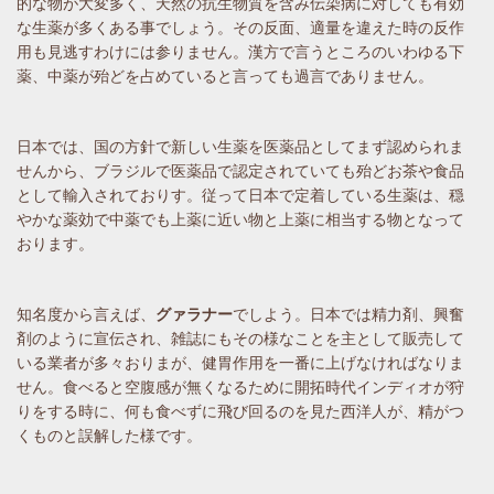
的な物が大変多く、天然の抗生物質を含み伝染病に対しても有効
な生薬が多くある事でしょう。その反面、適量を違えた時の反作
用も見逃すわけには参りません。漢方で言うところのいわゆる下
薬、中薬が殆どを占めていると言っても過言でありません。
日本では、国の方針で新しい生薬を医薬品としてまず認められま
せんから、ブラジルで医薬品で認定されていても殆どお茶や食品
として輸入されておりす。従って日本で定着している生薬は、穏
やかな薬効で中薬でも上薬に近い物と上薬に相当する物となって
おります。
知名度から言えば、
グァラナー
でしよう。日本では精力剤、興奮
剤のように宣伝され、雑誌にもその様なことを主として販売して
いる業者が多々おりまが、健胃作用を一番に上げなければなりま
せん。食べると空腹感が無くなるために開拓時代インディオが狩
りをする時に、何も食べずに飛び回るのを見た西洋人が、精がつ
くものと誤解した様です。