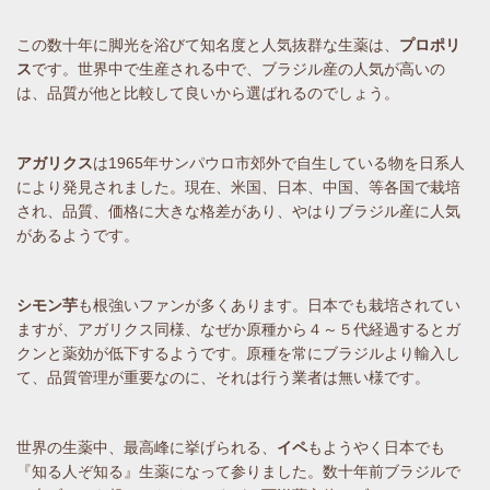
この数十年に脚光を浴びて知名度と人気抜群な生薬は、
プロポリ
ス
です。世界中で生産される中で、ブラジル産の人気が高いの
は、品質が他と比較して良いから選ばれるのでしょう。
アガリクス
は1965年サンパウロ市郊外で自生している物を日系人
により発見されました。現在、米国、日本、中国、等各国で栽培
され、品質、価格に大きな格差があり、やはりブラジル産に人気
があるようです。
シモン芋
も根強いファンが多くあります。日本でも栽培されてい
ますが、アガリクス同様、なぜか原種から４～５代経過するとガ
クンと薬効が低下するようです。原種を常にブラジルより輸入し
て、品質管理が重要なのに、それは行う業者は無い様です。
世界の生薬中、最高峰に挙げられる、
イペ
もようやく日本でも
『知る人ぞ知る』生薬になって参りました。数十年前ブラジルで