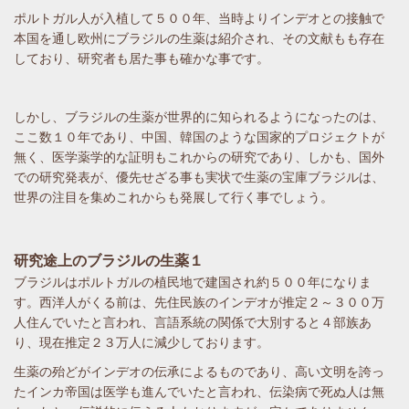
ポルトガル人が入植して５００年、当時よりインデオとの接触で
本国を通し欧州にブラジルの生薬は紹介され、その文献もも存在
しており、研究者も居た事も確かな事です。
しかし、ブラジルの生薬が世界的に知られるようになったのは、
ここ数１０年であり、中国、韓国のような国家的プロジェクトが
無く、医学薬学的な証明もこれからの研究であり、しかも、国外
での研究発表が、優先せざる事も実状で生薬の宝庫ブラジルは、
世界の注目を集めこれからも発展して行く事でしょう。
研究途上のブラジルの生薬１
ブラジルはポルトガルの植民地で建国され約５００年になりま
す。西洋人がくる前は、先住民族のインデオが推定２～３００万
人住んでいたと言われ、言語系統の関係で大別すると４部族あ
り、現在推定２３万人に減少しております。
生薬の殆どがインデオの伝承によるものであり、高い文明を誇っ
たインカ帝国は医学も進んでいたと言われ、伝染病で死ぬ人は無