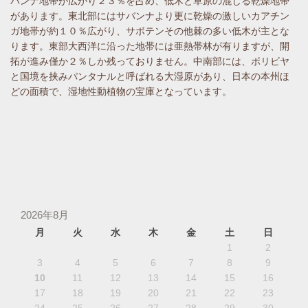
バンナ地帯が広がり２３％を占め、低木と草原の混じる乾燥地帯
があります。東北部にはサバンナより更に乾燥の激しいカアチン
ガ地帯が約１０％広がり、サボテンその他棘の多い低木が主とな
ります。東部大西洋に沿った地帯には亜熱帯林が有りますが、開
拓が進み僅か２％しか残っておりません。中南部には、ボリビヤ
と国境を挟みパンタナルと呼ばれる大湿原があり、日本の本州ほ
どの面積で、湿地性動植物の宝庫となっています。
2026年8月
月
火
水
木
金
土
日
1
2
3
4
5
6
7
8
9
10
11
12
13
14
15
16
17
18
19
20
21
22
23
24
25
26
27
28
29
30