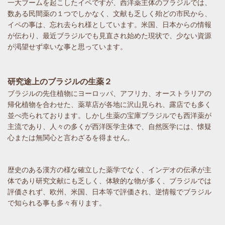
一大ブームを起こしたイペですが、西洋薬主体のブラジルでは、
数ある民間薬の１つでしかなく、文献も乏しく殆どの市民から、
イペの事は、忘れ去られ様としています。米国、日本からの情報
が伝わり、最近ブラジルでも見直され始めた現状で、少ない資源
が渇望せず幸いな事と思っています。
研究途上のブラジルの生薬２
ブラジルの先住植物にヨーロッパ、アフリカ、オーストラリアの
帰化植物を合わせた、薬草店が各地に沢山見られ、露店でも多く
並べ売られております。しかし生薬の宝庫ブラジルでも西洋薬が
主流であり、人々の多くが西洋医学主体で、自然医学には、懐疑
心または無関心と言わざるを得ません。
歴史のある漢方の様な確立した薬学でなく、インデオの伝承が主
体であり研究文献にも乏しく、体験的な物が多く、ブラジルでは
評価されず、欧州、米国、日本等で評価され、逆情報でブラジル
で知られる事も多々有ります。