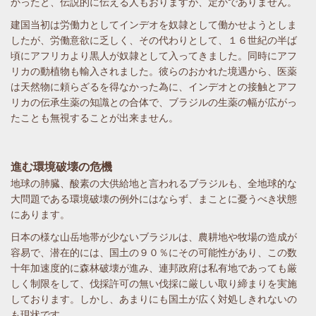
かったと、伝説的に伝える人もおりますが、定かでありません。
建国当初は労働力としてインデオを奴隷として働かせようとしま
したが、労働意欲に乏しく、その代わりとして、１６世紀の半ば
頃にアフリカより黒人が奴隷として入ってきました。同時にアフ
リカの動植物も輸入されました。彼らのおかれた境遇から、医薬
は天然物に頼らざるを得なかった為に、インデオとの接触とアフ
リカの伝承生薬の知識との合体で、ブラジルの生薬の幅が広がっ
たことも無視することが出来ません。
進む環境破壊の危機
地球の肺臓、酸素の大供給地と言われるブラジルも、全地球的な
大問題である環境破壊の例外にはならず、まことに憂うべき状態
にあります。
日本の様な山岳地帯が少ないブラジルは、農耕地や牧場の造成が
容易で、潜在的には、国土の９０％にその可能性があり、この数
十年加速度的に森林破壊が進み、連邦政府は私有地であっても厳
しく制限をして、伐採許可の無い伐採に厳しい取り締まりを実施
しております。しかし、あまりにも国土が広く対処しきれないの
も現状です。