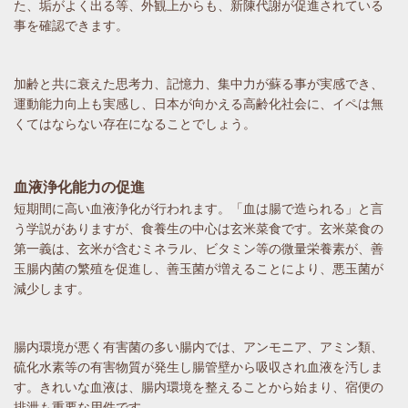
た、垢がよく出る等、外観上からも、新陳代謝が促進されている
事を確認できます。
加齢と共に衰えた思考力、記憶力、集中力が蘇る事が実感でき、
運動能力向上も実感し、日本が向かえる高齢化社会に、イペは無
くてはならない存在になることでしょう。
血液浄化能力の促進
短期間に高い血液浄化が行われます。「血は腸で造られる」と言
う学説がありますが、食養生の中心は玄米菜食です。玄米菜食の
第一義は、玄米が含むミネラル、ビタミン等の微量栄養素が、善
玉腸内菌の繁殖を促進し、善玉菌が増えることにより、悪玉菌が
減少します。
腸内環境が悪く有害菌の多い腸内では、アンモニア、アミン類、
硫化水素等の有害物質が発生し腸管壁から吸収され血液を汚しま
す。きれいな血液は、腸内環境を整えることから始まり、宿便の
排泄も重要な用件です。