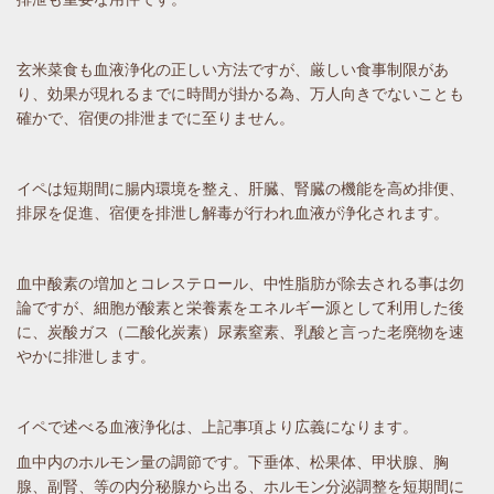
玄米菜食も血液浄化の正しい方法ですが、厳しい食事制限があ
り、効果が現れるまでに時間が掛かる為、万人向きでないことも
確かで、宿便の排泄までに至りません。
イペは短期間に腸内環境を整え、肝臓、腎臓の機能を高め排便、
排尿を促進、宿便を排泄し解毒が行われ血液が浄化されます。
血中酸素の増加とコレステロール、中性脂肪が除去される事は勿
論ですが、細胞が酸素と栄養素をエネルギー源として利用した後
に、炭酸ガス（二酸化炭素）尿素窒素、乳酸と言った老廃物を速
やかに排泄します。
イペで述べる血液浄化は、上記事項より広義になります。
血中内のホルモン量の調節です。下垂体、松果体、甲状腺、胸
腺、副腎、等の内分秘腺から出る、ホルモン分泌調整を短期間に