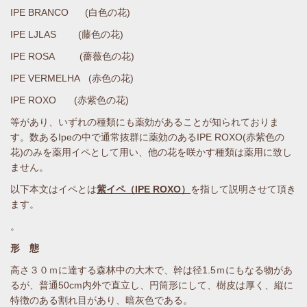
IPE BRANCO (白色の花)
IPE LJLAS (藤色の花)
IPE ROSA (薔薇色の花)
IPE VERMELHA (赤色の花)
IPE ROXO
(赤紫色の花)
等があり、いずれの種類にも薬効があることが知られておりま
す。数あるIpeの中で通常抜群に薬効のあるIPE ROXO(赤紫色の
花)のみを薬用イペとして用い、他の花を咲かす種類は薬用に致し
ません。
以下本文はイペとは
紫イペ（IPE ROXO）
を指して説明させて頂き
ます。
。
形 態
高さ３０ｍに達する森林中の大木で、幹は径1.5ｍにもなる物があ
るが、普通50cm内外で直立し、円筒形にして、樹皮は厚く、縦に
特徴のある割れ目があり、暗灰色である。