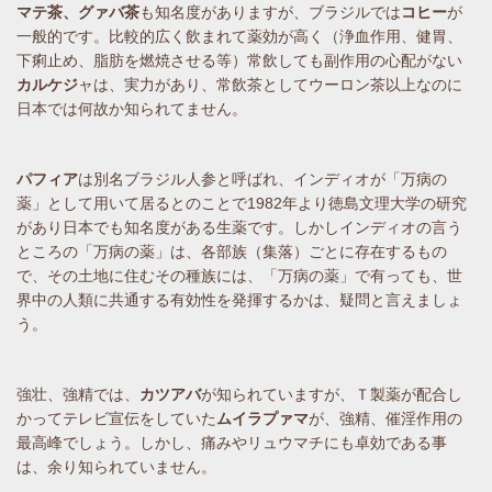
マテ茶、グァバ茶
も知名度がありますが、ブラジルでは
コヒー
が
一般的です。比較的広く飲まれて薬効が高く（浄血作用、健胃、
下痢止め、脂肪を燃焼させる等）常飲しても副作用の心配がない
カルケジ
ャは、実力があり、常飲茶としてウーロン茶以上なのに
日本では何故か知られてません。
パフィア
は別名ブラジル人参と呼ばれ、インディオが「万病の
薬」として用いて居るとのことで1982年より徳島文理大学の研究
があり日本でも知名度がある生薬です。しかしインディオの言う
ところの「万病の薬」は、各部族（集落）ごとに存在するもの
で、その土地に住むその種族には、「万病の薬」で有っても、世
界中の人類に共通する有効性を発揮するかは、疑問と言えましょ
う。
強壮、強精では、
カツアバ
が知られていますが、Ｔ製薬が配合し
かってテレビ宣伝をしていた
ムイラプァマ
が、強精、催淫作用の
最高峰でしょう。しかし、痛みやリュウマチにも卓効である事
は、余り知られていません。