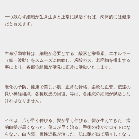
一つ残らず細胞が生き生きと正常に賦活すれば、肉体的には健康
だと言えます。
生命活動維持は、細胞が必要とする、酸素と栄養素、エネルギー
（氣＝波動）をスムーズに供給し、炭酸ガス、老廃物を排出する
事により、各部位組織が活発に正常に活動いたします。
老化の予防、健康で美しい肌、正常な骨格、柔軟な血管、伝達の
良い神経組織、各種疾患の回復、等は、各組織の細胞が賦活しな
ければなりません。
イペは、爪が早く伸びる、髪が早く伸びる、髪が生えてきた、病
的白髪が黒くなった、傷口が早く治る、手術の後がケロイドにな
らない、白内障、仮性近視が治った、肌に艶が出て瑞々しくなっ