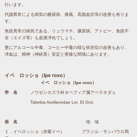
行います。
代謝異常による病気の糖尿病、痛風、高脂血症等の改善も有りま
す。
免疫異常の病気である、リュウマチ、膠原病、アトピー、免疫不
全（エイズ等）も血液浄化でしょう。
更にアルコール中毒、コーヒー中毒の様な依存症の改善もあり、
浄血は、精神（神経系）安定と密接な関係にあります。
イペ ロッショ（Ipe roxo）
イペ ロッショ（Ipe roxo）
学 名
ノウゼンカズラ科タベブィア属アベラネダェ
Tabebia Avellanedae Lor. Et Gris
俗 名
地 域
１．イペロッショ（赤紫イペ） ブラジル・サンパウロ周