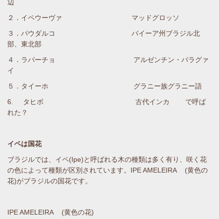
辺
２．イペウーヴァ マッドグロッソ
３．パウダルコ バイーア州ブラジル北
部、東北部
４．ラパーチョ アルゼンチン・パラグァ
イ
５．タイーホ グラニー族グラニー語
6. タヒボ 古代インカ で呼ば
れた？
イペは国花
ブラジルでは、イペ(Ipe)と呼ばれる木の種類は多く有り、咲く花
の色によって種類が区別されています。IPE AMELEIRA (黄色の
花)がブラジルの国花です。
IPE AMELEIRA (黄色の花)