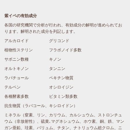
紫イペの有効成分
各国の研究機関で分析が行われ、有効成分の解明が進められてお
ります。解明された成分を列記します。
アルカロイド グリコンド
植物性ステリン フラボノイド多数
サボニン数種 キノン
オルトキノン タンニン
ラパチョール ペキチン物質
テルペン オシロイジン
各種酵素多数 ビタミン類多数
抗生物質（ラバコール、キシロイドン）
ミネラル（窒素、リン、カリウム、カルシュウム、ストロンチュ
ウム（非放射性）、硫黄､マグネシュウム、ホウ素、銅、鉄、マン
ガン亜鉛、珪素、バリュム、チタン、ナトリュウム総クロム、ニ